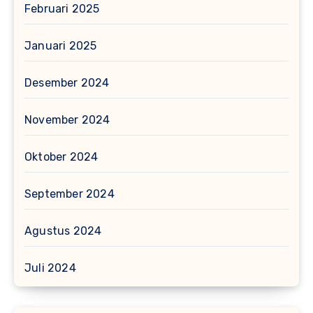
Februari 2025
Januari 2025
Desember 2024
November 2024
Oktober 2024
September 2024
Agustus 2024
Juli 2024