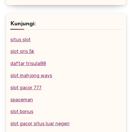
Kunjungi:
situs slot
slot qris 5k
daftar trisula88
slot mahjong ways
slot gacor 777
spaceman
slot bonus
slot gacor situs luar negeri