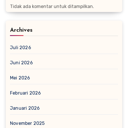
Tidak ada komentar untuk ditampilkan.
Archives
Juli 2026
Juni 2026
Mei 2026
Februari 2026
Januari 2026
November 2025