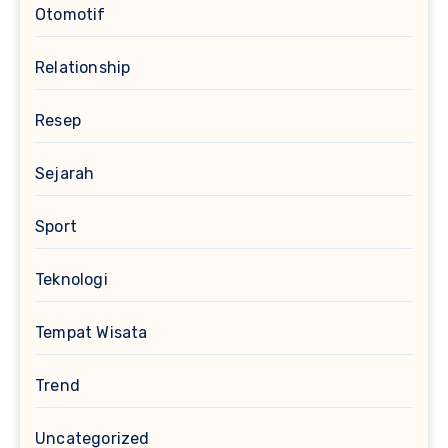
Otomotif
Relationship
Resep
Sejarah
Sport
Teknologi
Tempat Wisata
Trend
Uncategorized