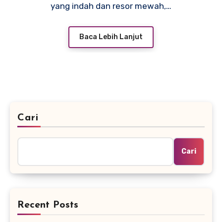
yang indah dan resor mewah,…
Baca Lebih Lanjut
Cari
Cari
Recent Posts