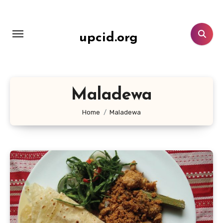
Lewati
ke
konten
upcid.org
Maladewa
Home
Maladewa