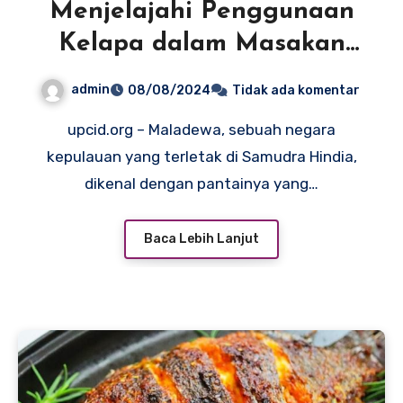
Menjelajahi Penggunaan
Kelapa dalam Masakan
Maladewa
admin
08/08/2024
Tidak ada komentar
upcid.org – Maladewa, sebuah negara
kepulauan yang terletak di Samudra Hindia,
dikenal dengan pantainya yang…
Baca Lebih Lanjut