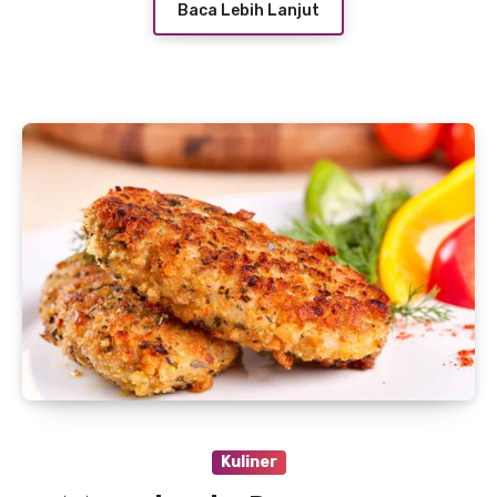
Baca Lebih Lanjut
Kuliner