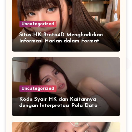
Uncategorized
Situs HK Broto4D Menghadirkan
Informasi Harian dalam Format
yang Mudah Dipahami
Uncategorized
Kode Syair HK dan Kaitannya
dengan Interpretasi Pola Data
Harian