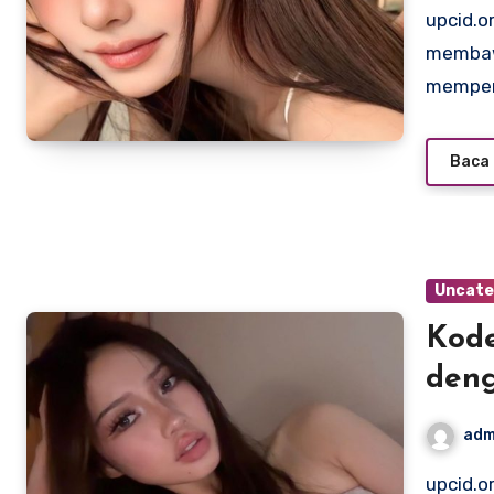
upcid.org – Perkembangan teknologi digital telah
membaw
memper
Baca 
Uncate
Kode
deng
Har
adm
upcid.org – Dalam perkembangan cara manusia membaca