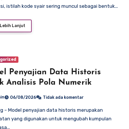
si, istilah kode syair sering muncul sebagai bentuk…
Lebih Lanjut
gorized
l Penyajian Data Historis
k Analisis Pola Numerik
in
06/08/2026
Tidak ada komentar
atan yang digunakan untuk mengubah kumpulan
asa…