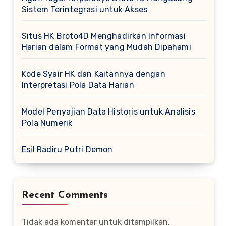
Sistem Terintegrasi untuk Akses
Situs HK Broto4D Menghadirkan Informasi
Harian dalam Format yang Mudah Dipahami
Kode Syair HK dan Kaitannya dengan
Interpretasi Pola Data Harian
Model Penyajian Data Historis untuk Analisis
Pola Numerik
Esil Radiru Putri Demon
Recent Comments
Tidak ada komentar untuk ditampilkan.