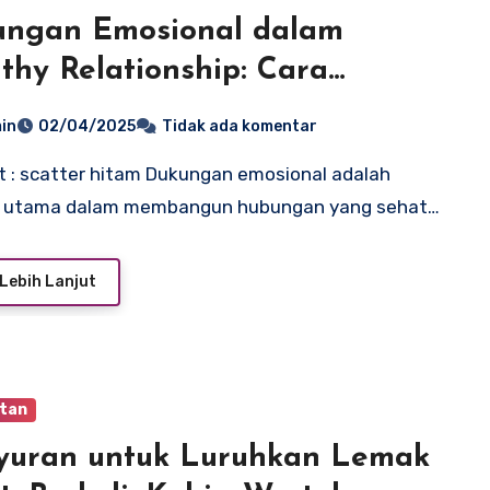
ungan Emosional dalam
thy Relationship: Cara
adi Pasangan yang Baik
in
02/04/2025
Tidak ada komentar
i utama dalam membangun hubungan yang sehat…
Lebih Lanjut
tan
yuran untuk Luruhkan Lemak