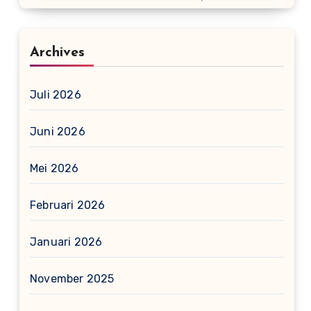
Archives
Juli 2026
Juni 2026
Mei 2026
Februari 2026
Januari 2026
November 2025