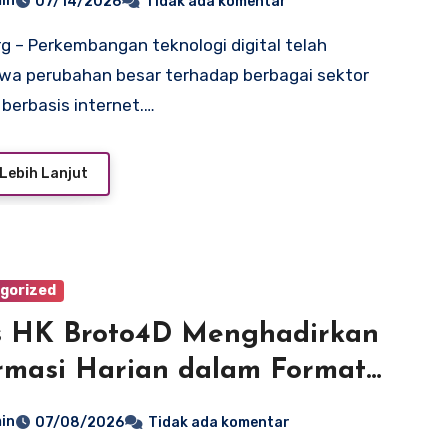
in
07/14/2026
Tidak ada komentar
a perubahan besar terhadap berbagai sektor
 berbasis internet.…
Lebih Lanjut
gorized
s HK Broto4D Menghadirkan
rmasi Harian dalam Format
g Mudah Dipahami
in
07/08/2026
Tidak ada komentar