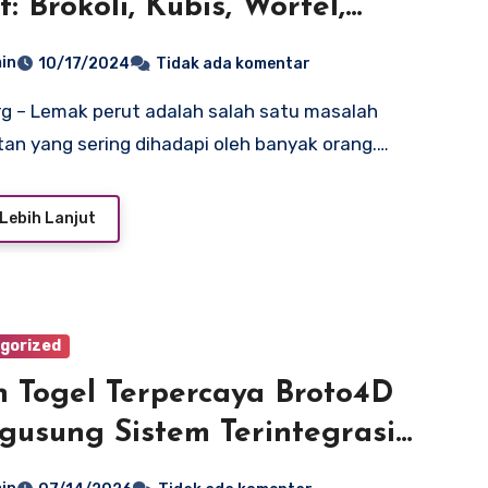
t: Brokoli, Kubis, Wortel,
is, Selada
in
10/17/2024
Tidak ada komentar
an yang sering dihadapi oleh banyak orang.…
Lebih Lanjut
gorized
 Togel Terpercaya Broto4D
usung Sistem Terintegrasi
k Akses