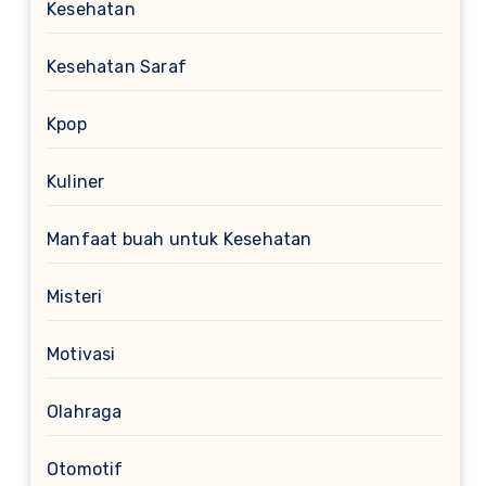
Kesehatan
Kesehatan Saraf
Kpop
Kuliner
Manfaat buah untuk Kesehatan
Misteri
Motivasi
Olahraga
Otomotif