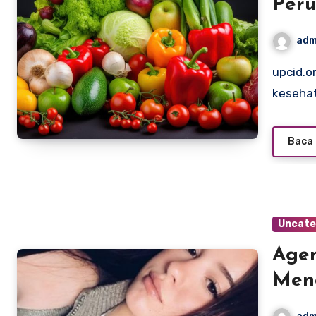
Peru
Bunc
adm
upcid.org – Lemak perut adalah salah satu masalah
kesehat
Baca 
Uncate
Agen
Meng
untu