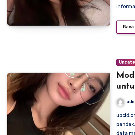
informa
Baca 
Uncate
Mode
untu
adm
upcid.org – Model penyajian data historis merupakan
pendek
data m