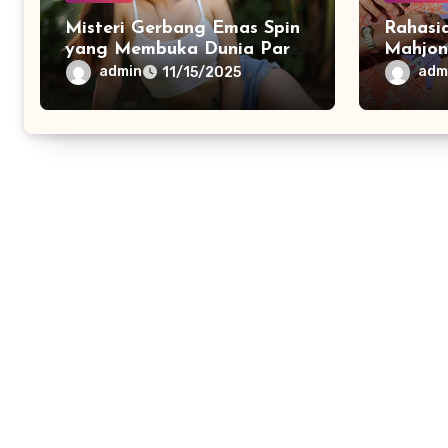
Misteri Gerbang Emas Spin
Rahasi
yang Membuka Dunia Para
Mahjon
Dewa
untuk 
admin
adm
11/15/2025
hingga