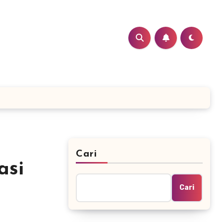
Cari
asi
Cari