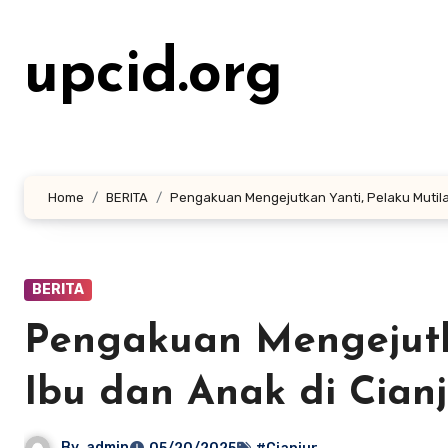
Lewati
ke
upcid.org
konten
Home
BERITA
Pengakuan Mengejutkan Yanti, Pelaku Mutilasi
BERITA
Pengakuan Mengejutka
Ibu dan Anak di Cianj
By
admin