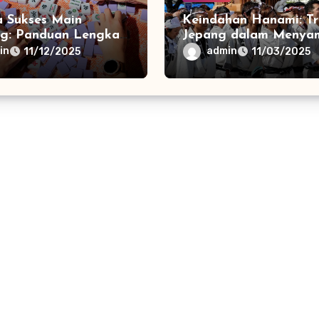
a Sukses Main
Keindahan Hanami: Tr
g: Panduan Lengkap
Jepang dalam Menya
Pemula dari Nol
Mekarnya Bunga Saku
in
admin
11/12/2025
11/03/2025
 Mahir