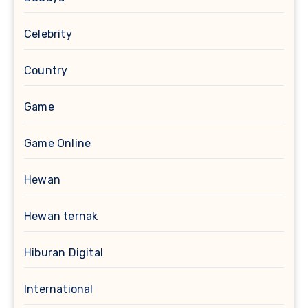
Celebrity
Country
Game
Game Online
Hewan
Hewan ternak
Hiburan Digital
International