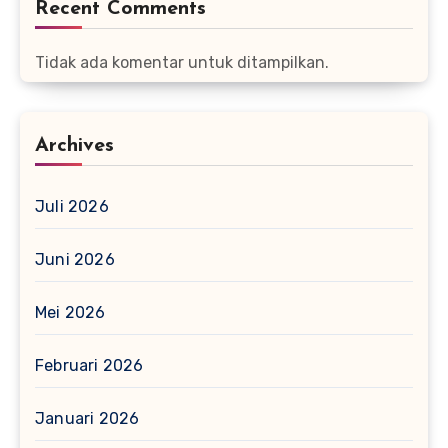
Recent Comments
Tidak ada komentar untuk ditampilkan.
Archives
Juli 2026
Juni 2026
Mei 2026
Februari 2026
Januari 2026