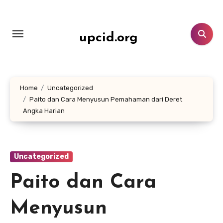
Lewati
ke
konten
upcid.org
Home
Uncategorized
Paito dan Cara Menyusun Pemahaman dari Deret
Angka Harian
Uncategorized
Paito dan Cara
Menyusun