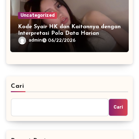
Uncategorized
Kode Syair HK dan Kaitannya dengan
Interpretasi Pola Data Harian
admin
06/22/2026
Cari
Cari