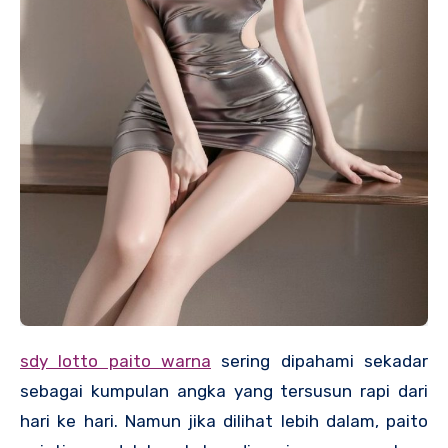
sdy lotto paito warna
sering dipahami sekadar
sebagai kumpulan angka yang tersusun rapi dari
hari ke hari. Namun jika dilihat lebih dalam, paito