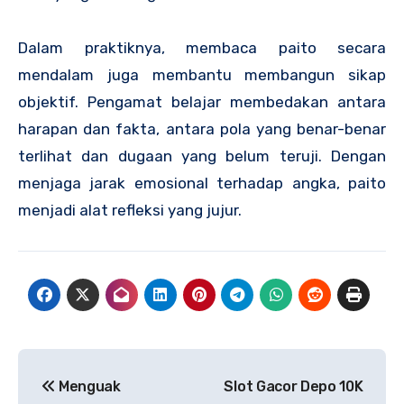
Dalam praktiknya, membaca paito secara
mendalam juga membantu membangun sikap
objektif. Pengamat belajar membedakan antara
harapan dan fakta, antara pola yang benar-benar
terlihat dan dugaan yang belum teruji. Dengan
menjaga jarak emosional terhadap angka, paito
menjadi alat refleksi yang jujur.
Navigasi
Menguak
Slot Gacor Depo 10K
pos