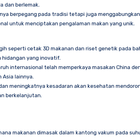
ya dan berlemak.
 hanya berpegang pada tradisi tetapi juga menggabungkan
ional untuk menciptakan pengalaman makan yang unik.
ih seperti cetak 3D makanan dan riset genetik pada b
hidangan yang inovatif.
ruh internasional telah memperkaya masakan China de
Asia lainnya.
dan meningkatnya kesadaran akan kesehatan mendoron
n berkelanjutan.
 mana makanan dimasak dalam kantong vakum pada suh