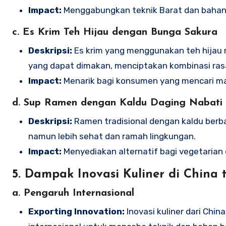
Impact:
Menggabungkan teknik Barat dan bahan-
c. Es Krim Teh Hijau dengan Bunga Sakura
Deskripsi:
Es krim yang menggunakan teh hijau 
yang dapat dimakan, menciptakan kombinasi rasa
Impact:
Menarik bagi konsumen yang mencari mak
d. Sup Ramen dengan Kaldu Daging Nabati
Deskripsi:
Ramen tradisional dengan kaldu berbas
namun lebih sehat dan ramah lingkungan.
Impact:
Menyediakan alternatif bagi vegetarian
5. Dampak Inovasi Kuliner di China 
a. Pengaruh Internasional
Exporting Innovation:
Inovasi kuliner dari Chi