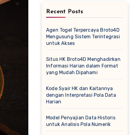
Recent Posts
Agen Togel Terpercaya Broto4D
Mengusung Sistem Terintegrasi
untuk Akses
Situs HK Broto4D Menghadirkan
Informasi Harian dalam Format
yang Mudah Dipahami
Kode Syair HK dan Kaitannya
dengan Interpretasi Pola Data
Harian
Model Penyajian Data Historis
untuk Analisis Pola Numerik