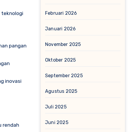
 teknologi
Februari 2026
Januari 2026
November 2025
ahan pangan
Oktober 2025
ngan
September 2025
g inovasi
Agustus 2025
Juli 2025
Juni 2025
u rendah