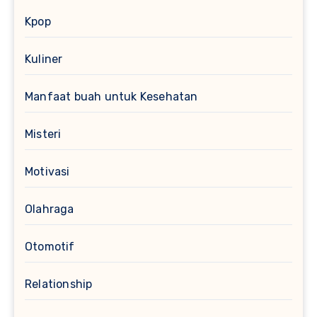
Kpop
Kuliner
Manfaat buah untuk Kesehatan
Misteri
Motivasi
Olahraga
Otomotif
Relationship