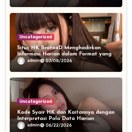
Uncategorized
Situs HK Broto4D Menghadirkan
Informasi Harian dalam Format yang
Mudah Dipahami
admin
07/08/2026
Uncategorized
Kode Syair HK dan Kaitannya dengan
Interpretasi Pola Data Harian
admin
06/22/2026