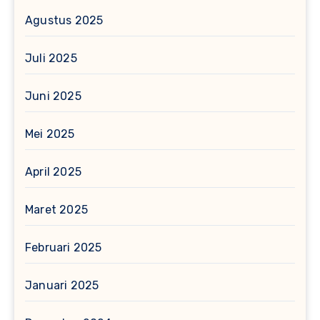
Agustus 2025
Juli 2025
Juni 2025
Mei 2025
April 2025
Maret 2025
Februari 2025
Januari 2025