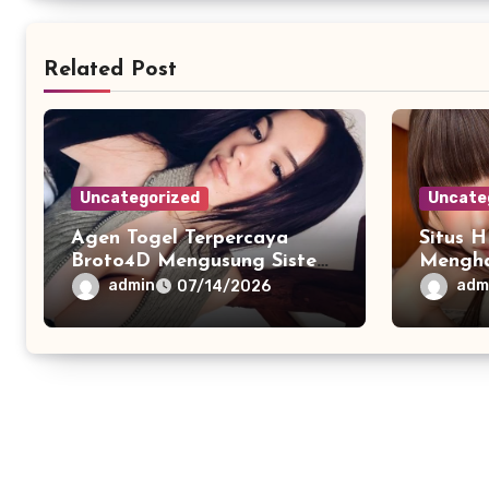
Related Post
Uncategorized
Uncate
Agen Togel Terpercaya
Situs 
Broto4D Mengusung Sistem
Mengha
Terintegrasi untuk Akses
Harian
admin
adm
07/14/2026
Mudah 