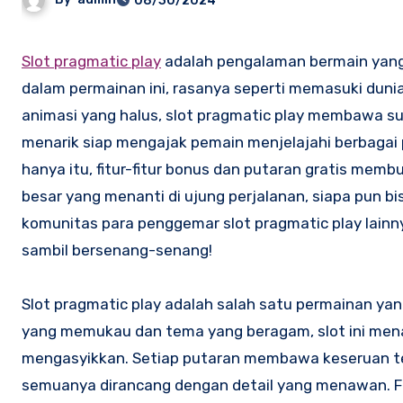
08/30/2024
Slot pragmatic play
adalah pengalaman bermain yang
dalam permainan ini, rasanya seperti memasuki duni
animasi yang halus, slot pragmatic play membawa s
menarik siap mengajak pemain menjelajahi berbagai 
hanya itu, fitur-fitur bonus dan putaran gratis me
besar yang menanti di ujung perjalanan, siapa pun
komunitas para penggemar slot pragmatic play lain
sambil bersenang-senang!
Slot pragmatic play adalah salah satu permainan yan
yang memukau dan tema yang beragam, slot ini me
mengasyikkan. Setiap putaran membawa keseruan terse
semuanya dirancang dengan detail yang menawan. Fitu