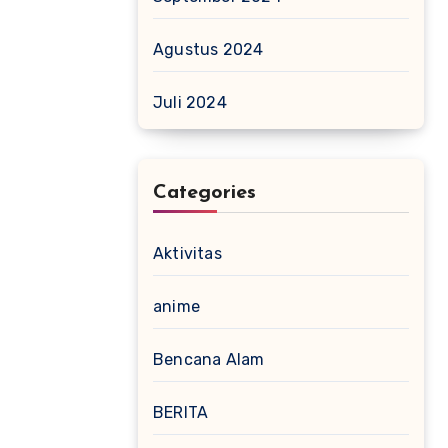
Agustus 2024
Juli 2024
Categories
Aktivitas
anime
Bencana Alam
BERITA