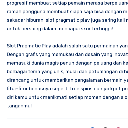
progresif membuat setiap pemain merasa berpeluang
ramah pengguna membuat siapa saja bisa dengan mu
sekadar hiburan, slot pragmatic play juga sering 
untuk bersaing dalam mencapai skor tertinggi!
Slot Pragmatic Play adalah salah satu permainan yan
Dengan grafis yang memukau dan desain yang inovatif
memasuki dunia magis penuh dengan peluang dan ke
berbagai tema yang unik, mulai dari petualangan di h
dirancang untuk memberikan pengalaman bermain yang
fitur-fitur bonusnya seperti free spins dan jackpot 
diri kamu untuk menikmati setiap momen dengan sl
tanganmu!