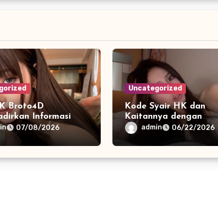
gorized
Uncategorized
HK Broto4D
Kode Syair HK dan
dirkan Informasi
Kaitannya dengan
 dalam Format yang
Interpretasi Pola Dat
in
admin
07/08/2026
06/22/2026
Dipahami
Harian