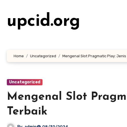
Lewati
ke
upcid.org
konten
Home
Uncategorized
Mengenal Slot Pragmatic Play: Jenis 
Uncategorized
Mengenal Slot Pragmat
Terbaik
By
admin