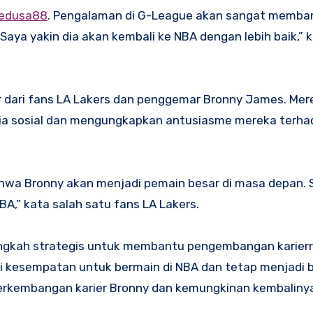
medusa88
. Pengalaman di G-League akan sangat memba
ya yakin dia akan kembali ke NBA dengan lebih baik,” 
dari fans LA Lakers dan penggemar Bronny James. Mer
ia sosial dan mengungkapkan antusiasme mereka terha
ahwa Bronny akan menjadi pemain besar di masa depan.
A,” kata salah satu fans LA Lakers.
angkah strategis untuk membantu pengembangan karier
i kesempatan untuk bermain di NBA dan tetap menjadi b
erkembangan karier Bronny dan kemungkinan kembalinya