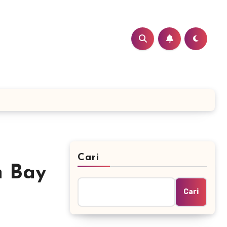
Cari
h Bay
Cari