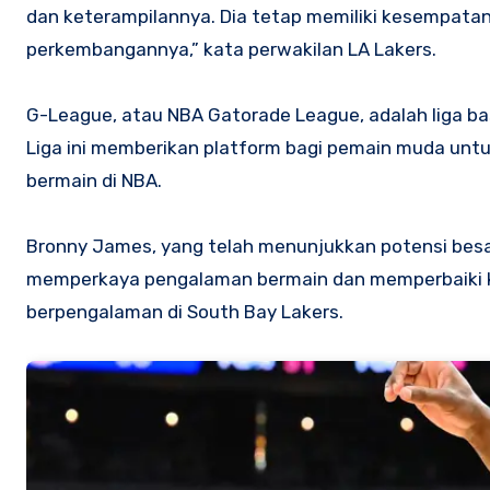
dan keterampilannya. Dia tetap memiliki kesempata
perkembangannya,” kata perwakilan LA Lakers.
G-League, atau NBA Gatorade League, adalah liga ba
Liga ini memberikan platform bagi pemain muda un
bermain di NBA.
Bronny James, yang telah menunjukkan potensi bes
memperkaya pengalaman bermain dan memperbaiki k
berpengalaman di South Bay Lakers.