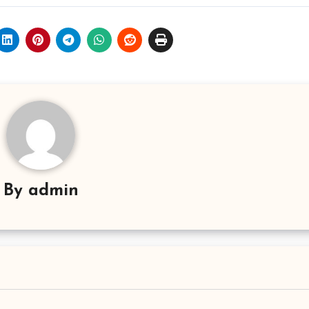
By
admin