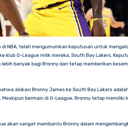
uka di NBA, telah mengumumkan keputusan untuk mengal
e klub G-League milik mereka, South Bay Lakers. Keputu
 lebih banyak bagi Bronny dan tetap memberikan kese
ahwa alokasi Bronny James ke South Bay Lakers adala
 Meskipun bermain di G-League, Bronny tetap memiliki
ague akan sangat membantu Bronny dalam mengembang