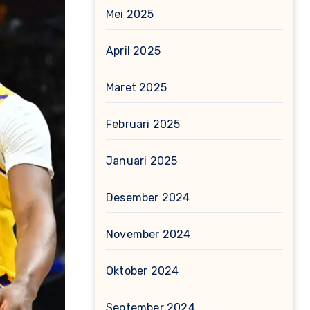
Mei 2025
April 2025
Maret 2025
Februari 2025
Januari 2025
Desember 2024
November 2024
Oktober 2024
September 2024