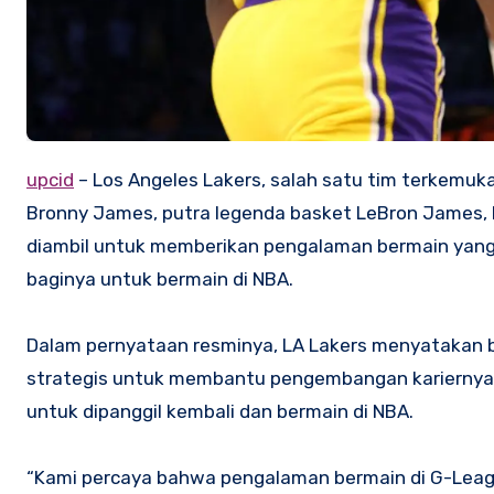
upcid
– Los Angeles Lakers, salah satu tim terkem
Bronny James, putra legenda basket LeBron James, k
diambil untuk memberikan pengalaman bermain yang
baginya untuk bermain di NBA.
Dalam pernyataan resminya, LA Lakers menyatakan b
strategis untuk membantu pengembangan kariernya.
untuk dipanggil kembali dan bermain di NBA.
“Kami percaya bahwa pengalaman bermain di G-Le