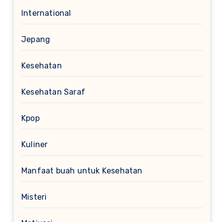
International
Jepang
Kesehatan
Kesehatan Saraf
Kpop
Kuliner
Manfaat buah untuk Kesehatan
Misteri