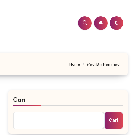
Home
Wadi Bin Hammad
Cari
Cari