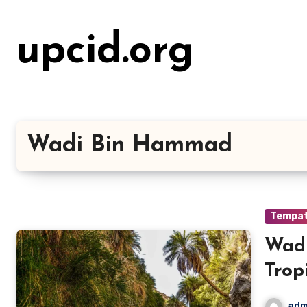
Lewati
ke
upcid.org
konten
Wadi Bin Hammad
Tempat
Wadi
Trop
Ters
adm