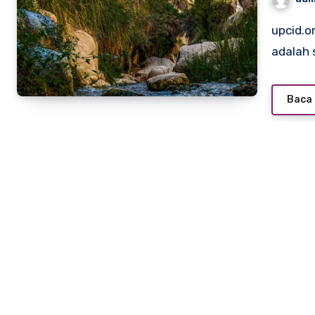
upcid.org – Wadi Bin Hammad, terletak di selatan Yordania,
adalah 
Baca 