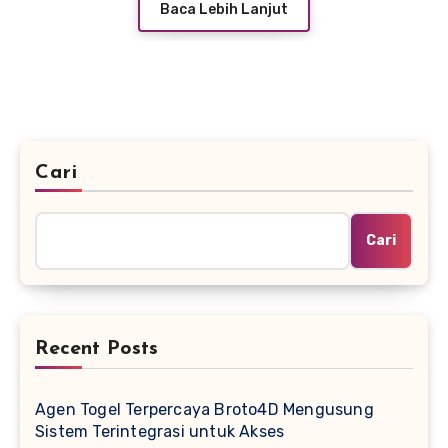
Baca Lebih Lanjut
Cari
Cari
Recent Posts
Agen Togel Terpercaya Broto4D Mengusung
Sistem Terintegrasi untuk Akses