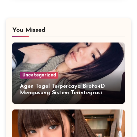
You Missed
Uncategorized
Agen Togel Terpercaya Broto4D
Mengusung Sistem Terintegrasi
untuk Akses