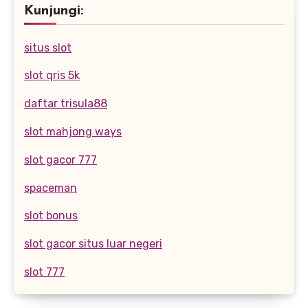
Kunjungi:
situs slot
slot qris 5k
daftar trisula88
slot mahjong ways
slot gacor 777
spaceman
slot bonus
slot gacor situs luar negeri
slot 777