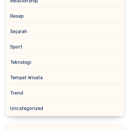
Relationship
Resep
Sejarah
Sport
Teknologi
Tempat Wisata
Trend
Uncategorized