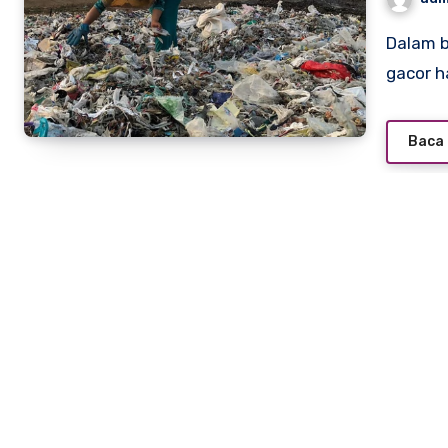
Dalam beberapa tahun terakhir, masalah pencemaran slot
gacor ha
Baca 