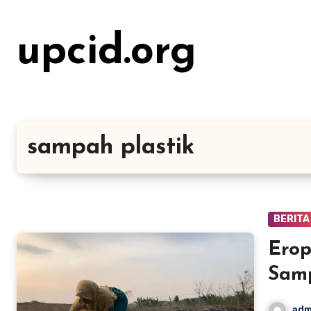
Lewati
ke
upcid.org
konten
sampah plastik
BERITA
Erop
Samp
adm