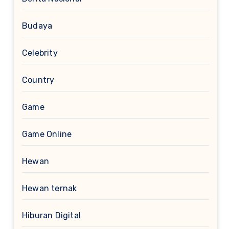
Budaya
Celebrity
Country
Game
Game Online
Hewan
Hewan ternak
Hiburan Digital