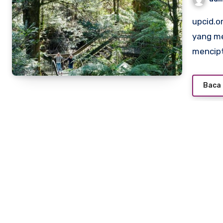
upcid.org – Rainforest Gallery adalah sebuah destinasi
yang m
mencip
Baca 