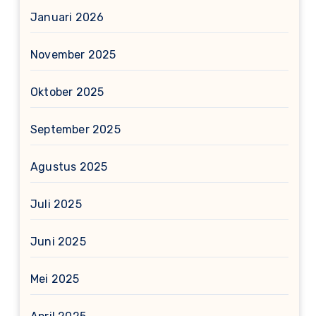
Januari 2026
November 2025
Oktober 2025
September 2025
Agustus 2025
Juli 2025
Juni 2025
Mei 2025