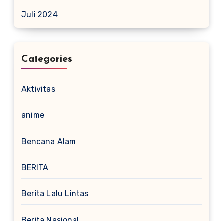
Juli 2024
Categories
Aktivitas
anime
Bencana Alam
BERITA
Berita Lalu Lintas
Berita Nasional