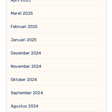
April 2025
Maret 2025
Februari 2025
Januari 2025
Desember 2024
November 2024
Oktober 2024
September 2024
Agustus 2024