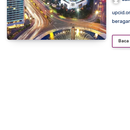
upcid.org – Jakarta, ibu kota Indonesia, dikenal dengan
beraga
Baca 