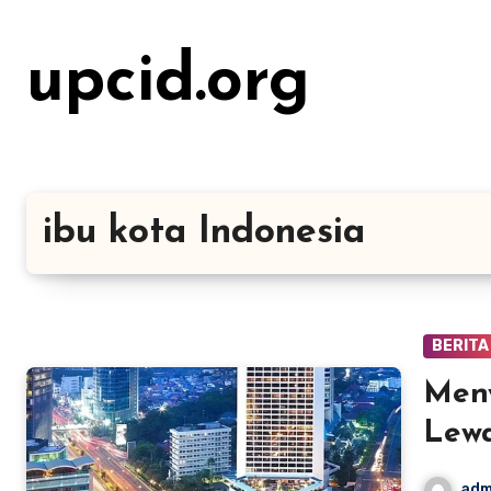
Lewati
ke
upcid.org
konten
ibu kota Indonesia
BERITA
Meny
Lewa
adm