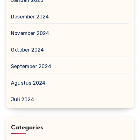
Januari 2025
Desember 2024
November 2024
Oktober 2024
September 2024
Agustus 2024
Juli 2024
Categories