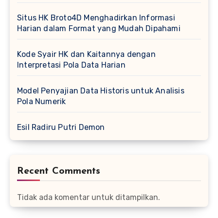
Situs HK Broto4D Menghadirkan Informasi
Harian dalam Format yang Mudah Dipahami
Kode Syair HK dan Kaitannya dengan
Interpretasi Pola Data Harian
Model Penyajian Data Historis untuk Analisis
Pola Numerik
Esil Radiru Putri Demon
Recent Comments
Tidak ada komentar untuk ditampilkan.