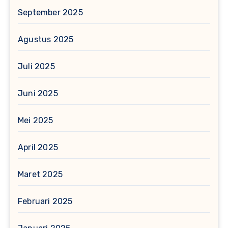
September 2025
Agustus 2025
Juli 2025
Juni 2025
Mei 2025
April 2025
Maret 2025
Februari 2025