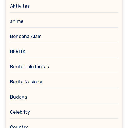
Aktivitas
anime
Bencana Alam
BERITA
Berita Lalu Lintas
Berita Nasional
Budaya
Celebrity
Country