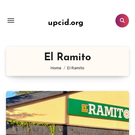
Lewati
ke
konten
upcid.org
El Ramito
Home
El Ramito