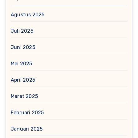
Agustus 2025
Juli 2025
Juni 2025
Mei 2025
April 2025
Maret 2025
Februari 2025
Januari 2025