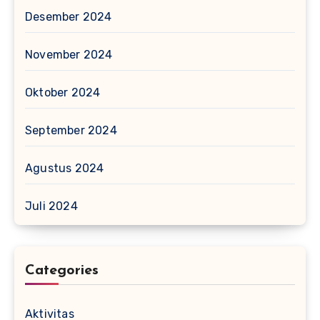
Desember 2024
November 2024
Oktober 2024
September 2024
Agustus 2024
Juli 2024
Categories
Aktivitas