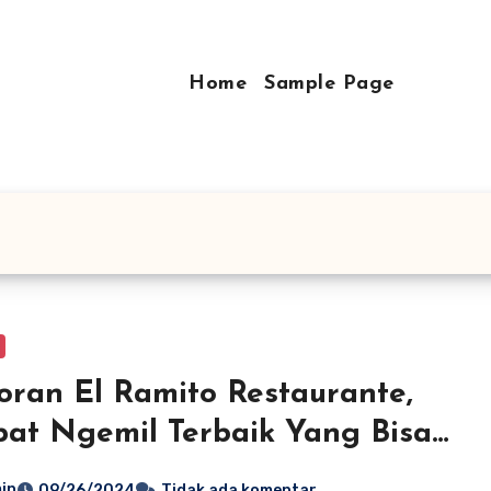
Home
Sample Page
oran El Ramito Restaurante,
at Ngemil Terbaik Yang Bisa
ba!
in
09/26/2024
Tidak ada komentar