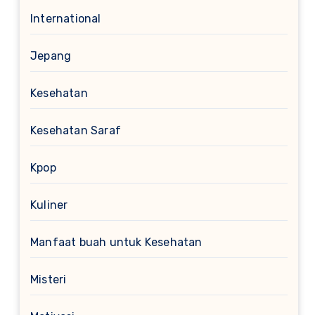
International
Jepang
Kesehatan
Kesehatan Saraf
Kpop
Kuliner
Manfaat buah untuk Kesehatan
Misteri