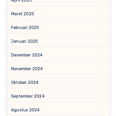
April 2025
Maret 2025
Februari 2025
Januari 2025
Desember 2024
November 2024
Oktober 2024
September 2024
Agustus 2024