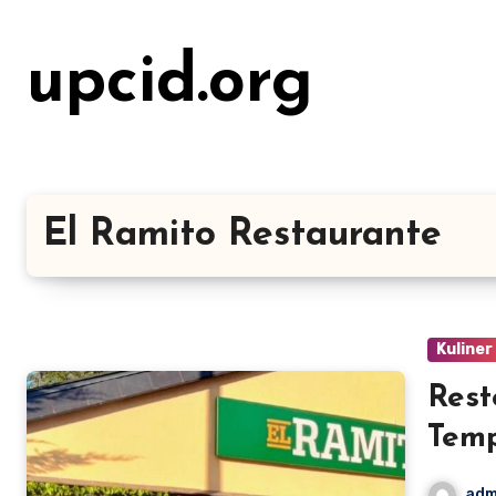
Lewati
ke
upcid.org
konten
El Ramito Restaurante
Kuliner
Rest
Temp
Dico
adm