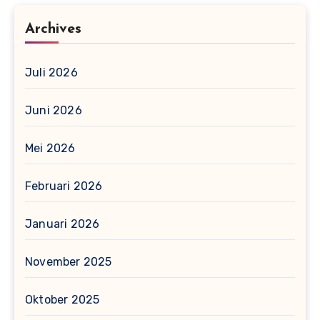
Archives
Juli 2026
Juni 2026
Mei 2026
Februari 2026
Januari 2026
November 2025
Oktober 2025