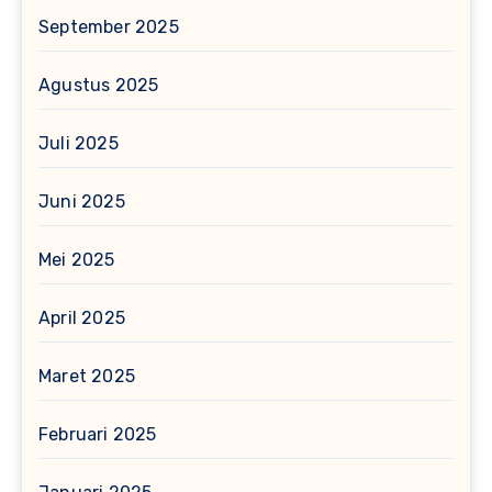
September 2025
Agustus 2025
Juli 2025
Juni 2025
Mei 2025
April 2025
Maret 2025
Februari 2025