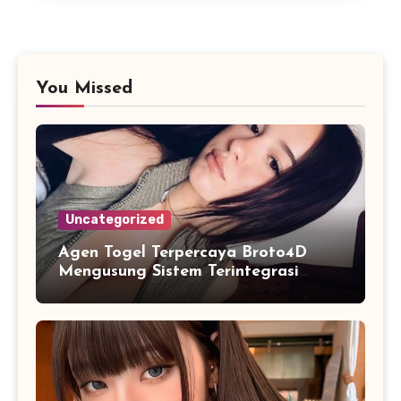
You Missed
Uncategorized
Agen Togel Terpercaya Broto4D
Mengusung Sistem Terintegrasi
untuk Akses