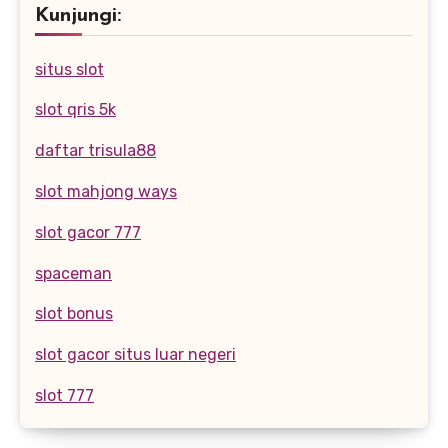
Kunjungi:
situs slot
slot qris 5k
daftar trisula88
slot mahjong ways
slot gacor 777
spaceman
slot bonus
slot gacor situs luar negeri
slot 777