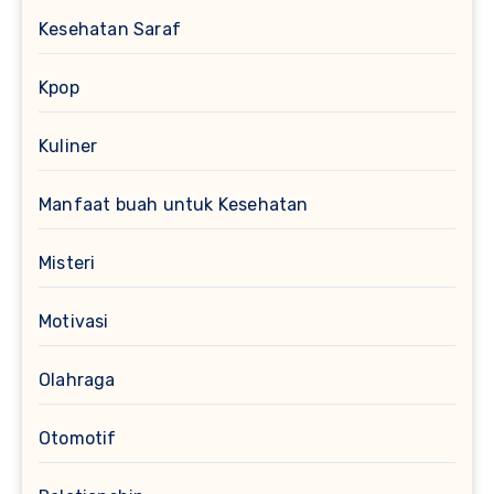
Kesehatan Saraf
Kpop
Kuliner
Manfaat buah untuk Kesehatan
Misteri
Motivasi
Olahraga
Otomotif