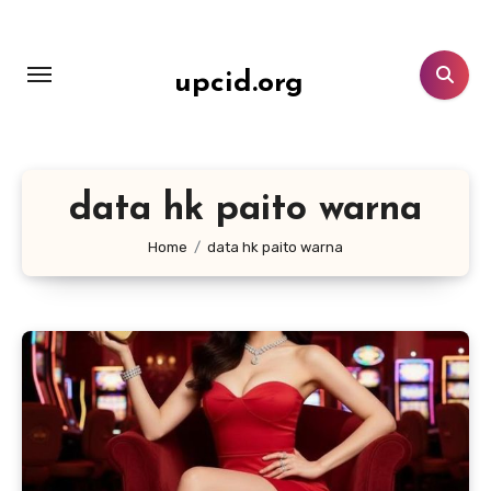
Lewati
ke
konten
upcid.org
data hk paito warna
Home
data hk paito warna