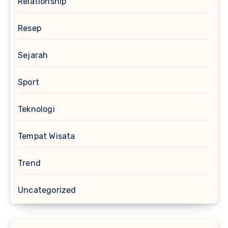
Relationship
Resep
Sejarah
Sport
Teknologi
Tempat Wisata
Trend
Uncategorized