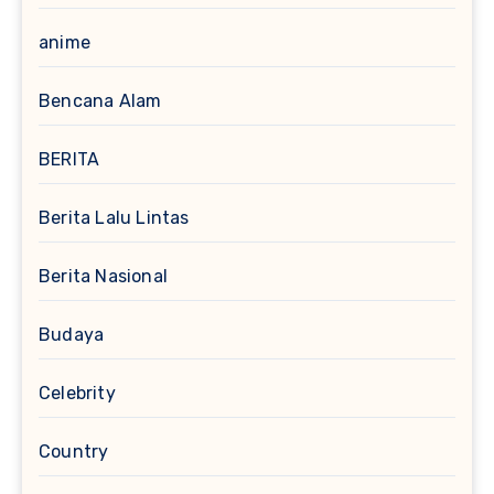
anime
Bencana Alam
BERITA
Berita Lalu Lintas
Berita Nasional
Budaya
Celebrity
Country