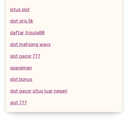
situs slot
slot qris 5k
daftar trisula88
slot mahjong ways
slot gacor 777
spaceman
slot bonus
slot gacor situs luar negeri
slot 777