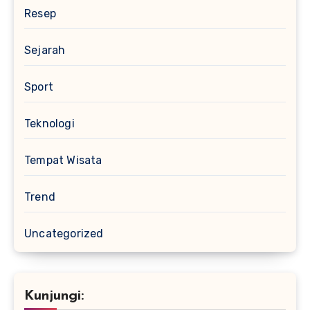
Resep
Sejarah
Sport
Teknologi
Tempat Wisata
Trend
Uncategorized
Kunjungi: