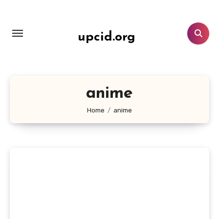
Lewati
ke
konten
upcid.org
anime
Home
anime