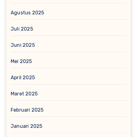
Agustus 2025
Juli 2025
Juni 2025
Mei 2025
April 2025
Maret 2025
Februari 2025
Januari 2025