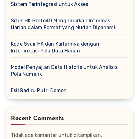
Sistem Terintegrasi untuk Akses
Situs HK Broto4D Menghadirkan Informasi
Harian dalam Format yang Mudah Dipahami
Kode Syair HK dan Kaitannya dengan
Interpretasi Pola Data Harian
Model Penyajian Data Historis untuk Analisis
Pola Numerik
Esil Radiru Putri Demon
Recent Comments
Tidak ada komentar untuk ditampilkan.