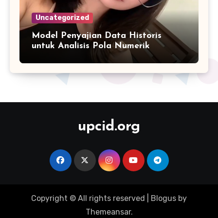
Uncategorized
Model Penyajian Data Historis
untuk Analisis Pola Numerik
upcid.org
Copyright © All rights reserved
|
Blogus
by
Themeansar
.